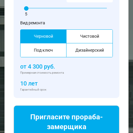
5
Вид ремонта
Черновой
Чистовой
Под ключ
Дизайнерский
от
4 300
руб.
Примерная стоимость ремонта
10 лет
Гарантийный срок
Пригласите прораба-
замерщика