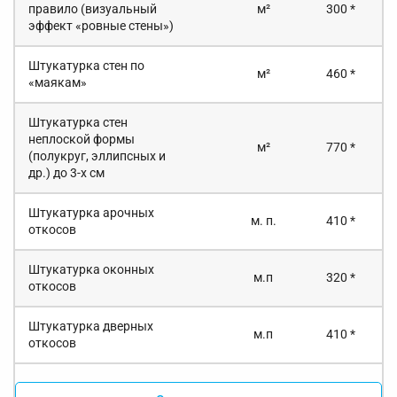
правило (визуальный
м²
300 *
эффект «ровные стены»)
Штукатурка стен по
м²
460 *
«маякам»
Штукатурка стен
неплоской формы
м²
770 *
(полукруг, эллипсных и
др.) до 3-х см
Штукатурка арочных
м. п.
410 *
откосов
Штукатурка оконных
м.п
320 *
откосов
Штукатурка дверных
м.п
410 *
откосов