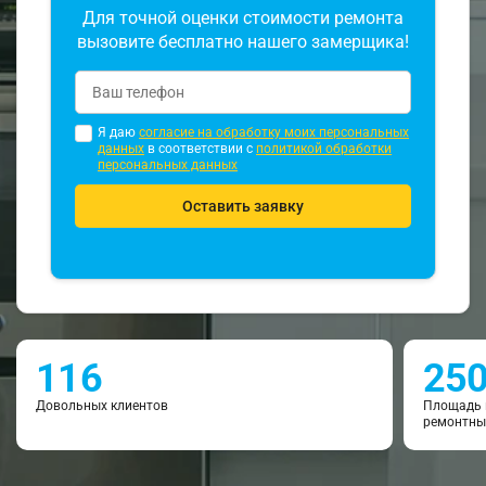
Для точной оценки стоимости ремонта
вызовите бесплатно нашего замерщика!
Я даю
согласие на обработку моих персональных
данных
в соответствии с
политикой обработки
персональных данных
Оставить заявку
116
25
Довольных клиентов
Площадь 
ремонтны